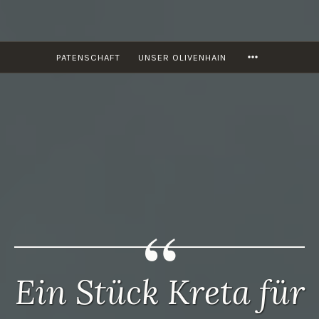
Zum
Inhalt
springen
DEIN-
MORE
PATENSCHAFT
UNSER OLIVENHAIN
OLIVENBAUM.DE
Ein Stück Kreta für