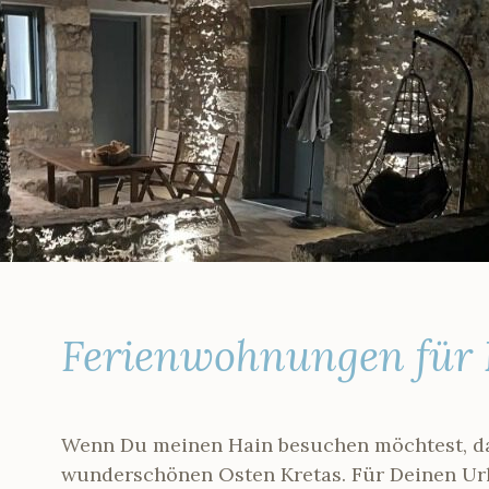
DEIN-
Olivenbaum
OLIVENBAUM.DE
Patenschaft
auf Kreta
Ferienwohnungen für 
Wenn Du meinen Hain besuchen möchtest, da
wunderschönen Osten Kretas. Für Deinen Url