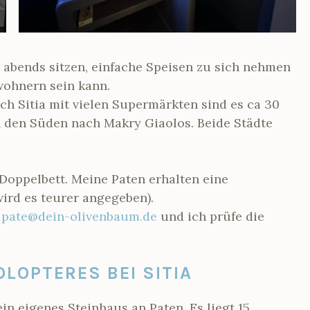
n abends sitzen, einfache Speisen zu sich nehmen
wohnern sein kann.
ch Sitia mit vielen Supermärkten sind es ca 30
in den Süden nach Makry Giaolos. Beide Städte
 Doppelbett. Meine Paten erhalten eine
ird es teurer angegeben).
r
pate@dein-olivenbaum.de
und ich prüfe die
OLOPTERES BEI SITIA
in eigenes Steinhaus an Paten. Es liegt 15